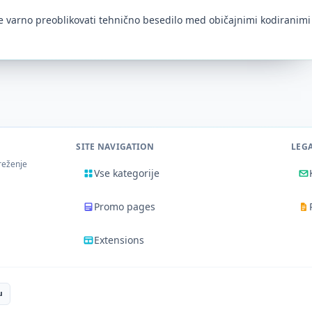
te varno preoblikovati tehnično besedilo med običajnimi kodiranimi
SITE NAVIGATION
LEG
reženje
Vse kategorije
Promo pages
Extensions
u