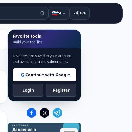
🇸🇮
SL
Prijava
Favorite tools
Build your tool list
Favorites are saved to your account
and available across subdomains.
G
Continue with Google
Login
Register