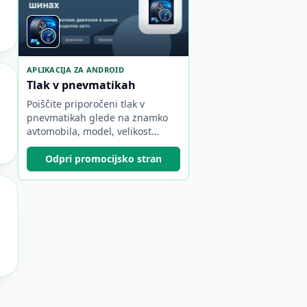
APLIKACIJA ZA ANDROID
Tlak v pnevmatikah
Poiščite priporočeni tlak v
pnevmatikah glede na znamko
avtomobila, model, velikost
pnevmatike in vrednosti bar/psi.
Odpri promocijsko stran