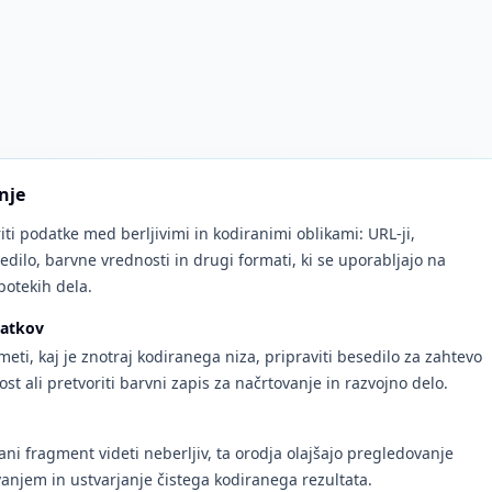
nje
ti podatke med berljivimi in kodiranimi oblikami: URL-ji,
dilo, barvne vrednosti in drugi formati, ki se uporabljajo na
potekih dela.
datkov
meti, kaj je znotraj kodiranega niza, pripraviti besedilo za zahtevo
st ali pretvoriti barvni zapis za načrtovanje in razvojno delo.
rani fragment videti neberljiv, ta orodja olajšajo pregledovanje
vanjem in ustvarjanje čistega kodiranega rezultata.