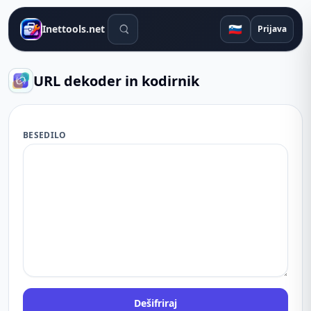
Orodja za iskanje
🇸🇮
Inettools.net
Prijava
URL dekoder in kodirnik
BESEDILO
Dešifriraj