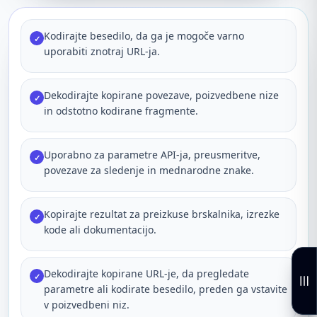
Kodirajte besedilo, da ga je mogoče varno
✓
uporabiti znotraj URL-ja.
Dekodirajte kopirane povezave, poizvedbene nize
✓
in odstotno kodirane fragmente.
Uporabno za parametre API-ja, preusmeritve,
✓
povezave za sledenje in mednarodne znake.
Kopirajte rezultat za preizkuse brskalnika, izrezke
✓
kode ali dokumentacijo.
Dekodirajte kopirane URL-je, da pregledate
✓
parametre ali kodirate besedilo, preden ga vstavite
v poizvedbeni niz.