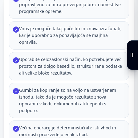
pripravljeno za hitra preverjanja brez namestitve
programske opreme.
Vnos je mogoče takoj počistiti in znova izračunati,
✓
kar je uporabno za ponavljajoča se majhna
opravila.
Uporabite celozaslonski način, ko potrebujete več
✓
prostora za dolgo besedilo, strukturirane podatke
ali velike bloke rezultatov.
Gumbi za kopiranje so na voljo na ustvarjenem
✓
izhodu, tako da je mogoče rezultate znova
uporabiti v kodi, dokumentih ali klepetih s
podporo.
Večina operacij je determinističnih: isti vhod in
✓
možnosti proizvedejo enak izhod.