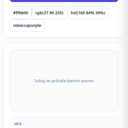
#ff6600
rgb(37 99 235)
hsl(160 84% 39%)
rebeccapurple
Tukaj se prikaže barvni vzorec
HEX