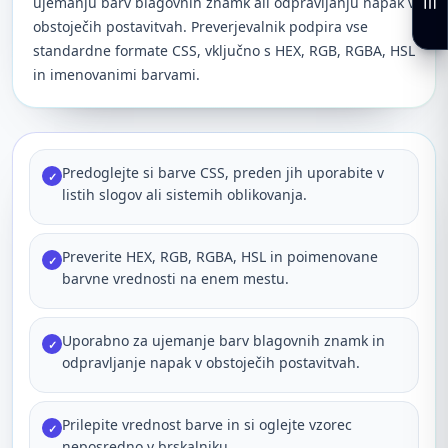
ujemanju barv blagovnih znamk ali odpravljanju napak v
obstoječih postavitvah. Preverjevalnik podpira vse
standardne formate CSS, vključno s HEX, RGB, RGBA, HSL
in imenovanimi barvami.
Predoglejte si barve CSS, preden jih uporabite v
✓
listih slogov ali sistemih oblikovanja.
Preverite HEX, RGB, RGBA, HSL in poimenovane
✓
barvne vrednosti na enem mestu.
Uporabno za ujemanje barv blagovnih znamk in
✓
odpravljanje napak v obstoječih postavitvah.
Prilepite vrednost barve in si oglejte vzorec
✓
neposredno v brskalniku.