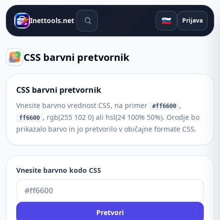
Orodja za iskanje
🇸🇮
Inettools.net
Prijava
CSS barvni pretvornik
CSS barvni pretvornik
Vnesite barvno vrednost CSS, na primer
,
#ff6600
, rgb(255 102 0) ali hsl(24 100% 50%). Orodje bo
ff6600
prikazalo barvo in jo pretvorilo v običajne formate CSS.
Vnesite barvno kodo CSS
Pretvori