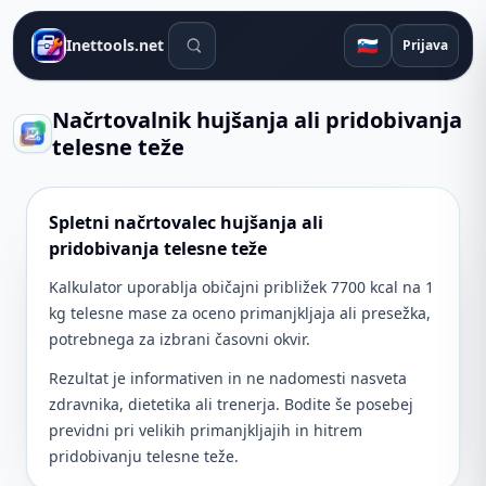
Orodja za iskanje
🇸🇮
Inettools.net
Prijava
Načrtovalnik hujšanja ali pridobivanja
telesne teže
Spletni načrtovalec hujšanja ali
pridobivanja telesne teže
Kalkulator uporablja običajni približek 7700 kcal na 1
kg telesne mase za oceno primanjkljaja ali presežka,
potrebnega za izbrani časovni okvir.
Rezultat je informativen in ne nadomesti nasveta
zdravnika, dietetika ali trenerja. Bodite še posebej
previdni pri velikih primanjkljajih in hitrem
pridobivanju telesne teže.