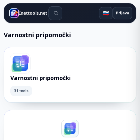
Orodja za iskanje
🇸🇮
Inettools.net
Prijava
Varnostni pripomočki
Varnostni pripomočki
31 tools