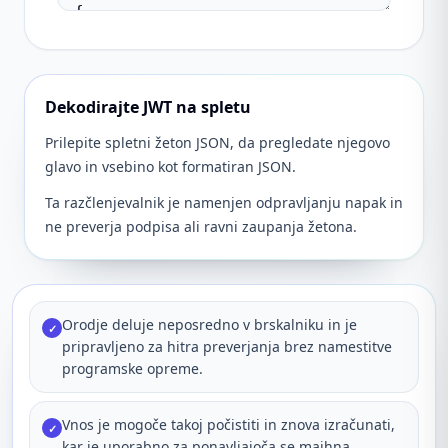
Dekodirajte JWT na spletu
Prilepite spletni žeton JSON, da pregledate njegovo
glavo in vsebino kot formatiran JSON.
Ta razčlenjevalnik je namenjen odpravljanju napak in
ne preverja podpisa ali ravni zaupanja žetona.
Orodje deluje neposredno v brskalniku in je
✓
pripravljeno za hitra preverjanja brez namestitve
programske opreme.
Vnos je mogoče takoj počistiti in znova izračunati,
✓
kar je uporabno za ponavljajoča se majhna