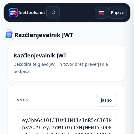
Orodja za iskanje
🇸🇮
Inettools.net
Prijava
Razčlenjevalnik JWT
Razčlenjevalnik JWT
Dekodirajte glavo JWT in tovor brez preverjanja
podpisa.
jasno
VNOS