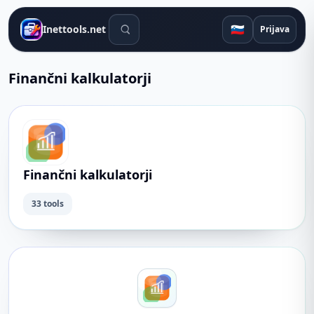
Orodja za iskanje
🇸🇮
Inettools.net
Prijava
Finančni kalkulatorji
Finančni kalkulatorji
33 tools