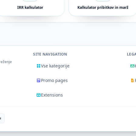
IRR kalkulator
Kalkulator pribitkov in marž
SITE NAVIGATION
LEG
reženje
Vse kategorije
Promo pages
Extensions
u