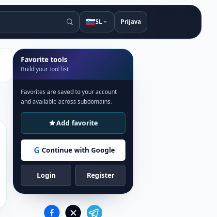
🇸🇮
SL
Prijava
Favorite tools
Build your tool list
Favorites are saved to your account
and available across subdomains.
Add favorite
G
Continue with Google
Login
Register