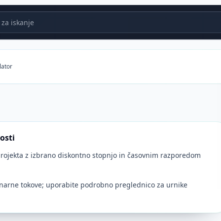
za iskanje
lator
osti
ojekta z izbrano diskontno stopnjo in časovnim razporedom
narne tokove; uporabite podrobno preglednico za urnike