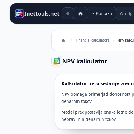
Orodja 
Inettools.net
Kontakti
/
Financial calculators
/
NPV kalku
NPV kalkulator
Kalkulator neto sedanje vredn
NPV pomaga primerjati donosnost pr
denarnih tokov.
Model predpostavlja enake letne de
nepravilnih denarnih tokov.