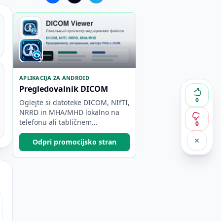
APLIKACIJA ZA ANDROID
Pregledovalnik DICOM
0
Oglejte si datoteke DICOM, NIfTI,
NRRD in MHA/MHD lokalno na
telefonu ali tabličnem
0
računalniku Android.
Odpri promocijsko stran