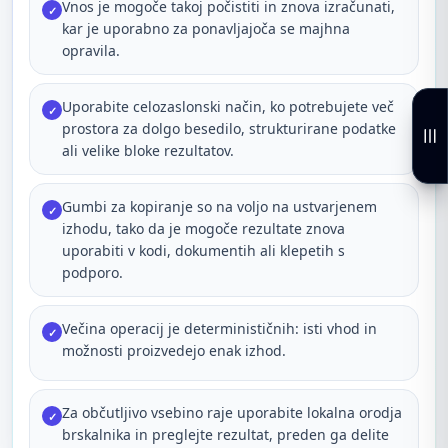
Vnos je mogoče takoj počistiti in znova izračunati,
✓
kar je uporabno za ponavljajoča se majhna
opravila.
Uporabite celozaslonski način, ko potrebujete več
✓
prostora za dolgo besedilo, strukturirane podatke
ali velike bloke rezultatov.
Gumbi za kopiranje so na voljo na ustvarjenem
✓
izhodu, tako da je mogoče rezultate znova
uporabiti v kodi, dokumentih ali klepetih s
podporo.
Večina operacij je determinističnih: isti vhod in
✓
možnosti proizvedejo enak izhod.
Za občutljivo vsebino raje uporabite lokalna orodja
✓
brskalnika in preglejte rezultat, preden ga delite