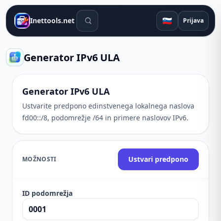
Orodja za iskanje
🇸🇮
Inettools.net
Prijava
Generator IPv6 ULA
Generator IPv6 ULA
Ustvarite predpono edinstvenega lokalnega naslova
fd00::/8, podomrežje /64 in primere naslovov IPv6.
Ustvari predpono
MOŽNOSTI
ID podomrežja