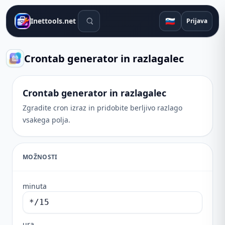
Orodja za iskanje
🇸🇮
Inettools.net
Prijava
Crontab generator in razlagalec
Crontab generator in razlagalec
Zgradite cron izraz in pridobite berljivo razlago
vsakega polja.
MOŽNOSTI
minuta
ura