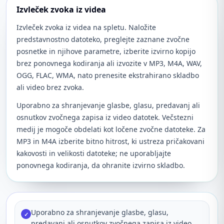
Izvleček zvoka iz videa
Izvleček zvoka iz videa na spletu. Naložite
predstavnostno datoteko, preglejte zaznane zvočne
posnetke in njihove parametre, izberite izvirno kopijo
brez ponovnega kodiranja ali izvozite v MP3, M4A, WAV,
OGG, FLAC, WMA, nato prenesite ekstrahirano skladbo
ali video brez zvoka.
Uporabno za shranjevanje glasbe, glasu, predavanj ali
osnutkov zvočnega zapisa iz video datotek. Večstezni
medij je mogoče obdelati kot ločene zvočne datoteke. Za
MP3 in M4A izberite bitno hitrost, ki ustreza pričakovani
kakovosti in velikosti datoteke; ne uporabljajte
ponovnega kodiranja, da ohranite izvirno skladbo.
Uporabno za shranjevanje glasbe, glasu,
✓
predavanj ali osnutkov zvočnega zapisa iz video