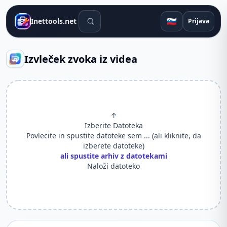
Orodja za iskanje
🇸🇮
Inettools.net
Prijava
Izvleček zvoka iz videa
↑
Izberite Datoteka
Povlecite in spustite datoteke sem ... (ali kliknite, da
izberete datoteke)
ali spustite arhiv z datotekami
Naloži datoteko