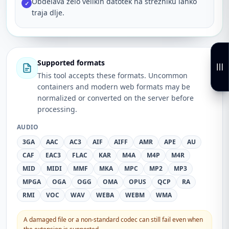
Obdelava zelo velikih datotek na strežniku lahko
✓
traja dlje.
Supported formats
This tool accepts these formats. Uncommon
containers and modern web formats may be
normalized or converted on the server before
processing.
AUDIO
3GA
AAC
AC3
AIF
AIFF
AMR
APE
AU
CAF
EAC3
FLAC
KAR
M4A
M4P
M4R
MID
MIDI
MMF
MKA
MPC
MP2
MP3
MPGA
OGA
OGG
OMA
OPUS
QCP
RA
RMI
VOC
WAV
WEBA
WEBM
WMA
A damaged file or a non-standard codec can still fail even when