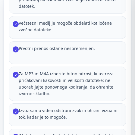
datotek.
Večstezni medij je mogoče obdelati kot ločene
✓
zvočne datoteke.
Prvotni prenos ostane nespremenjen.
✓
Za MP3 in M4A izberite bitno hitrost, ki ustreza
✓
pričakovani kakovosti in velikosti datoteke; ne
uporabljajte ponovnega kodiranja, da ohranite
izvirno skladbo.
Izvoz samo videa odstrani zvok in ohrani vizualni
✓
tok, kadar je to mogoče.