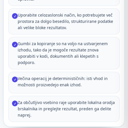
Uporabite celozaslonski način, ko potrebujete več
✓
prostora za dolgo besedilo, strukturirane podatke
ali velike bloke rezultatov.
Gumbi za kopiranje so na voljo na ustvarjenem
✓
izhodu, tako da je mogoče rezultate znova
uporabiti v kodi, dokumentih ali klepetih s
podporo.
Večina operacij je determinističnih: isti vhod in
✓
možnosti proizvedejo enak izhod.
Za občutljivo vsebino raje uporabite lokalna orodja
✓
brskalnika in preglejte rezultat, preden ga delite
naprej.