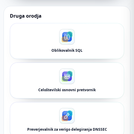
Druga orodja
Oblikovalnik SQL
Celoštevilski osnovni pretvornik
Preverjevalnik za verigo delegiranja DNSSEC