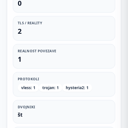
0
TLS / REALITY
2
REALNOST POVEZAVE
1
PROTOKOLI
vless
:
1
trojan
:
1
hysteria2
:
1
DVOJNIKI
št