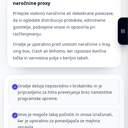
naročnine proxy
Prilepite vsebino naročnine ali dekodirane povezave,
da si ogledate distribucijo protokola, edinstvene
gostitelje, podvojene vnose in opozorila pri
razčlenjevanju.
Orodje je uporabno pred uvozom naročnine v Xray,
sing-box, Clash ali Mihomo, ker izpostavi končna
točka in varnostna polja v berljivi tabeli.
Orodje deluje neposredno v brskalniku in je
✓
pripravljeno za hitra preverjanja brez namestitve
programske opreme.
Vnos je mogoče takoj počistiti in znova izračunati,
✓
kar je uporabno za ponavljajoča se majhna
opravila.