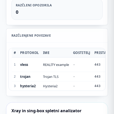
RAZČLENI OPOZORILA
0
RAZČLENJENE POVEZAVE
#
PROTOKOL
IME
GOSTITELJ
PRISTANIŠ
vless
REALITY example
1
-
443
trojan
Trojan TLS
2
-
443
hysteria2
Hysteria2
3
-
443
Xray in sing-box spletni analizator