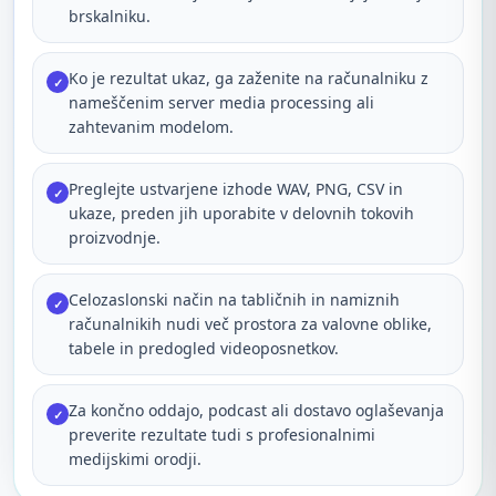
brskalniku.
Ko je rezultat ukaz, ga zaženite na računalniku z
✓
nameščenim server media processing ali
zahtevanim modelom.
Preglejte ustvarjene izhode WAV, PNG, CSV in
✓
ukaze, preden jih uporabite v delovnih tokovih
proizvodnje.
Celozaslonski način na tabličnih in namiznih
✓
računalnikih nudi več prostora za valovne oblike,
tabele in predogled videoposnetkov.
Za končno oddajo, podcast ali dostavo oglaševanja
✓
preverite rezultate tudi s profesionalnimi
medijskimi orodji.