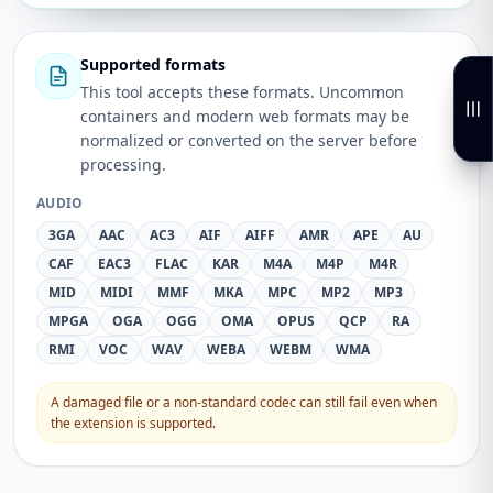
Supported formats
This tool accepts these formats. Uncommon
containers and modern web formats may be
normalized or converted on the server before
processing.
AUDIO
3GA
AAC
AC3
AIF
AIFF
AMR
APE
AU
CAF
EAC3
FLAC
KAR
M4A
M4P
M4R
MID
MIDI
MMF
MKA
MPC
MP2
MP3
MPGA
OGA
OGG
OMA
OPUS
QCP
RA
RMI
VOC
WAV
WEBA
WEBM
WMA
A damaged file or a non-standard codec can still fail even when
the extension is supported.