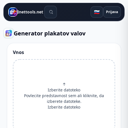
Orodja za iskanje
🇸🇮
Inettools.net
Prijava
Generator plakatov valov
Vnos
↑
Izberite datoteko
Povlecite predstavnost sem ali kliknite, da
izberete datoteke.
Izberite datoteko