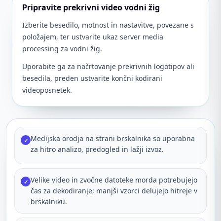
Pripravite prekrivni video vodni žig
Izberite besedilo, motnost in nastavitve, povezane s
položajem, ter ustvarite ukaz server media
processing za vodni žig.
Uporabite ga za načrtovanje prekrivnih logotipov ali
besedila, preden ustvarite končni kodirani
videoposnetek.
Medijska orodja na strani brskalnika so uporabna
✓
za hitro analizo, predogled in lažji izvoz.
Velike video in zvočne datoteke morda potrebujejo
✓
čas za dekodiranje; manjši vzorci delujejo hitreje v
brskalniku.