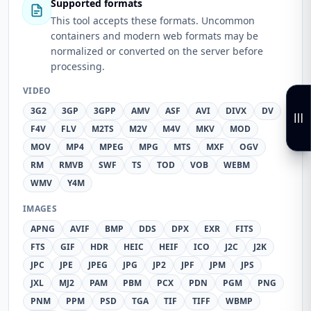
Supported formats
This tool accepts these formats. Uncommon
containers and modern web formats may be
normalized or converted on the server before
processing.
VIDEO
3G2
3GP
3GPP
AMV
ASF
AVI
DIVX
DV
F4V
FLV
M2TS
M2V
M4V
MKV
MOD
MOV
MP4
MPEG
MPG
MTS
MXF
OGV
RM
RMVB
SWF
TS
TOD
VOB
WEBM
WMV
Y4M
IMAGES
APNG
AVIF
BMP
DDS
DPX
EXR
FITS
FTS
GIF
HDR
HEIC
HEIF
ICO
J2C
J2K
JPC
JPE
JPEG
JPG
JP2
JPF
JPM
JPS
JXL
MJ2
PAM
PBM
PCX
PDN
PGM
PNG
PNM
PPM
PSD
TGA
TIF
TIFF
WBMP