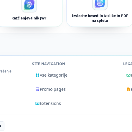
Izvlecite besedilo iz slike in PDF
Razčlenjevalnik JWT
na spletu
SITE NAVIGATION
LEG
reženje
Vse kategorije
Promo pages
Extensions
u