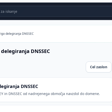
za iskanje
erigo delegiranja DNSSEC
o delegiranja DNSSEC
Cel zaslon
anja DNSSEC
elegiranja DNSSEC
KEY in DNSSEC od nadrejenega območja navzdol do domene.