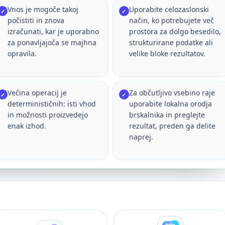
Vnos je mogoče takoj
Uporabite celozaslonski
✓
✓
počistiti in znova
način, ko potrebujete več
izračunati, kar je uporabno
prostora za dolgo besedilo,
za ponavljajoča se majhna
strukturirane podatke ali
opravila.
velike bloke rezultatov.
Večina operacij je
Za občutljivo vsebino raje
✓
✓
determinističnih: isti vhod
uporabite lokalna orodja
in možnosti proizvedejo
brskalnika in preglejte
enak izhod.
rezultat, preden ga delite
naprej.