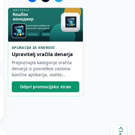
APLIKACIJA ZA ANDROID
Upravitelj vračila denarja
Prepoznajte kategorije vračila
denarja iz posnetkov zaslona
bančne aplikacije, vodite
mesečni povzetek po bankah in
hitreje izberite najboljšo kartico.
Odpri promocijsko stran
0