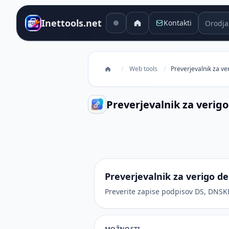
Orodja 
Inettools.net
Kontakti
/
Web tools
/
Preverjevalnik za v
Preverjevalnik za verig
Preverjevalnik za verigo delegir
Preverjevalnik za verigo d
Preverite zapise podpisov DS, DNS