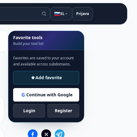
🇸🇮
SL
Prijava
Favorite tools
Build your tool list
Favorites are saved to your account
and available across subdomains.
Add favorite
G
Continue with Google
Login
Register