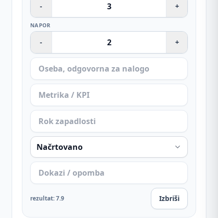
-
+
NAPOR
-
+
Izbriši
rezultat
:
7.9