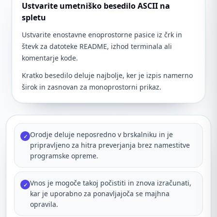
Ustvarite umetniško besedilo ASCII na
spletu
Ustvarite enostavne enoprostorne pasice iz črk in
števk za datoteke README, izhod terminala ali
komentarje kode.
Kratko besedilo deluje najbolje, ker je izpis namerno
širok in zasnovan za monoprostorni prikaz.
Orodje deluje neposredno v brskalniku in je
✓
pripravljeno za hitra preverjanja brez namestitve
programske opreme.
Vnos je mogoče takoj počistiti in znova izračunati,
✓
kar je uporabno za ponavljajoča se majhna
opravila.