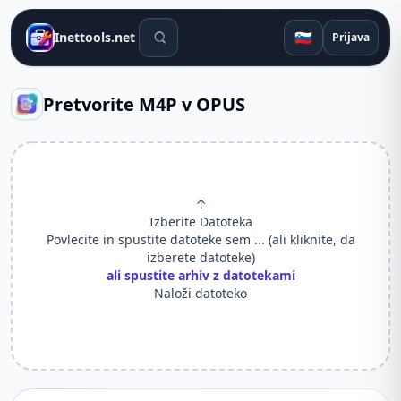
Orodja za iskanje
🇸🇮
Inettools.net
Prijava
Pretvorite M4P v OPUS
↑
Izberite Datoteka
Povlecite in spustite datoteke sem ... (ali kliknite, da
izberete datoteke)
ali spustite arhiv z datotekami
Naloži datoteko