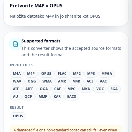
Pretvorite M4P v OPUS
Naložite datoteko M4P in jo shranite kot OPUS.
Supported formats
This converter shows the accepted source formats
and the result format.
INPUT FILES
M4A
M4P
OPUS
FLAC
MP2
MP3
MPGA
WAV
OGG
WMA
AMR
M4R
AC3
AAC
AIF
AIFF
OGA
CAF
MPC
MKA
VOC
3GA
AU
QCP
MMF
KAR
EAC3
RESULT
OPUS
A damaged file or a non-standard codec can still fail even when