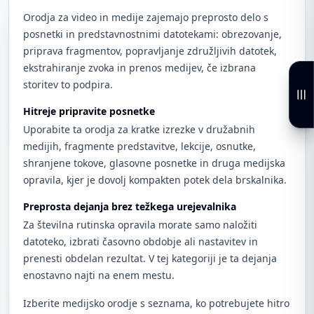
Orodja za video in medije zajemajo preprosto delo s
posnetki in predstavnostnimi datotekami: obrezovanje,
priprava fragmentov, popravljanje združljivih datotek,
ekstrahiranje zvoka in prenos medijev, če izbrana
storitev to podpira.
Hitreje pripravite posnetke
Uporabite ta orodja za kratke izrezke v družabnih
medijih, fragmente predstavitve, lekcije, osnutke,
shranjene tokove, glasovne posnetke in druga medijska
opravila, kjer je dovolj kompakten potek dela brskalnika.
Preprosta dejanja brez težkega urejevalnika
Za številna rutinska opravila morate samo naložiti
datoteko, izbrati časovno obdobje ali nastavitev in
prenesti obdelan rezultat. V tej kategoriji je ta dejanja
enostavno najti na enem mestu.
Izberite medijsko orodje s seznama, ko potrebujete hitro